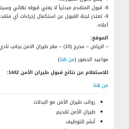
8- قبول المتقدم مبدئياً لا يعني قبوله نهائي وسيتم إستبعاد كل من يوجد لديه إختلاف في بيانات التسجيل حسب الشروط المعتمدة.
9- تعتذر لجنة القبول عن استكمال إجراءات أي متقدم
أعلاه.
الموقع:
– الرياض – مخرج (10) – مقر طيران الامن بجانب نادي ضباط قوى الامن الداخلي من الجهة الغربية.
مواعيد الحضور (
من هنا
)
للاستعلام عن نتائج قبول طيران الأمن 1442:
من هنا
رواتب طيران الأمن مع البدلات
طيران الأمن تقديم
أبشر للتوظيف