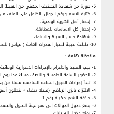
5- صورة من شهادة التصنيف المهني من الهيئة السعودية للتخصصات الصحية (صحة الفم والاسنان) فقط.
6- كتابة الاسم ورقم الجوال بالكامل على الملف من الخارج.
7- إحضار أصل الهوية الوطنية.
8- إحضار كل الاساسات للمطابقة.
9- شهادة حسن السيرة والسلوك.
10- طباعة نتيجة اختبار القدرات العامة ( قياس) للمتقدمين على رتبة جندي / جندي أول.
ملاحظة هامة :
1- يجب التقيد والالتزام بالإجراءات الاحترازية الوقائية (لبس الكمام) والتباعد الاجتماعي وكافة الإجراءات الطبية والتعليمات المتعلقة بفيروس كورونا كوفيد-19.
2- الحضور الساعة الخامسة والنصف مساءً عدا يوم السبت الحضور الساعة الثامنة والنصف صباحاً.
3- تبدأ إجراءات القبول الساعة السادسة مساءً من بعد (صلاة المغرب) عدا يوم السبت تبدأ إجراءات القبول الساعة التاسعة صباحاً.
4- الالتزام بالزي الرياضي (فنيله بيضاء + بنطلون أسود + جزمة رياضية).
5- حلاقة الشعر مكينة رقم 1.
6- يمنع دخول الجوالات إلى مقر لجنة القبول والتسجيل كما يمنع إصطحاب المرافقين.
7- يمنع دخول السيارات.