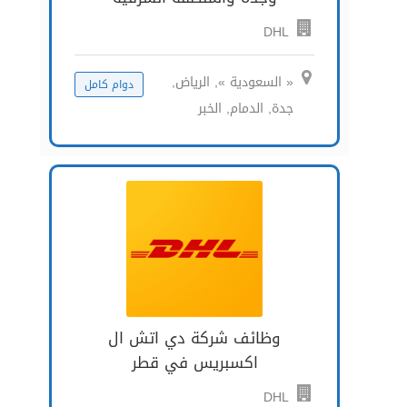
DHL
« السعودية », الرياض,
دوام كامل
جدة, الدمام, الخبر
وظائف شركة دي اتش ال
اكسبريس في قطر
DHL