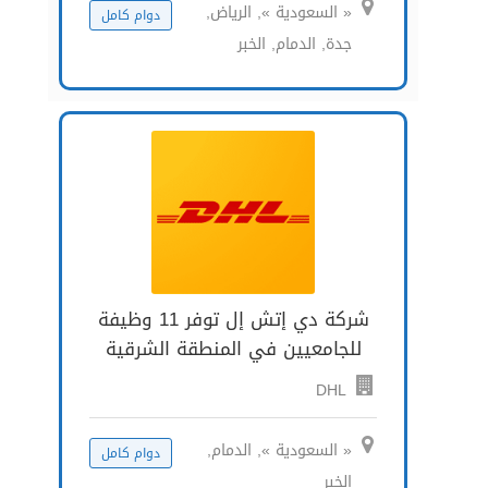
« السعودية », الرياض,
دوام كامل
جدة, الدمام, الخبر
شركة دي إتش إل توفر 11 وظيفة
للجامعيين في المنطقة الشرقية
DHL
« السعودية », الدمام,
دوام كامل
الخبر