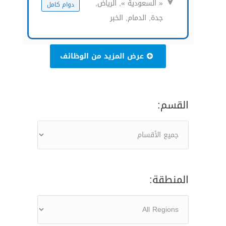
« السعودية », الرياض,
دوام كامل
جدة, الدمام, الخبر
عرض المزيد من الوظائف
القسم:
المنطقة: