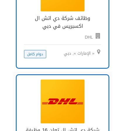
وظائف شركة دي اتش ال
اكسبريس في دبي
DHL
« الإمارات », دبي
دوام كامل
شركة دي إتش إل تعلن 16 وظيفة