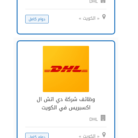
DHL
« الكويت »
دوام كامل
وظائف شركة دي اتش ال
اكسبريس في الكويت
DHL
« الكويت »
دوام كامل