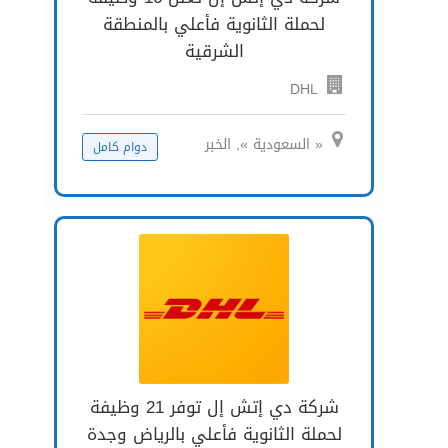
لحملة الثانوية فأعلي بالمنطقة
الشرقية
DHL
« السعودية », الخبر
دوام كامل
شركة دي إتش إل توفر 21 وظيفة
لحملة الثانوية فأعلي بالرياض وجدة