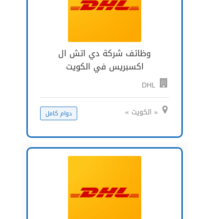
وظائف شركة دي اتش ال
اكسبريس في الكويت
DHL
« الكويت »
دوام كامل