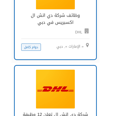
وظائف شركة دي اتش ال
اكسبريس في دبي
DHL
« الإمارات », دبي
دوام كامل
شركة دي إتش إل تعلن 12 وظيفة