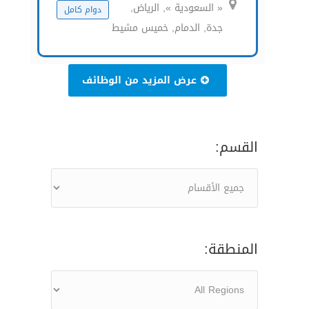
« السعودية », الرياض,
دوام كامل
جدة, الدمام, خميس مشيط
عرض المزيد من الوظائف
القسم:
المنطقة: