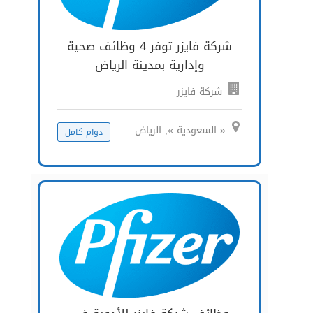
شركة فايزر توفر 4 وظائف صحية
وإدارية بمدينة الرياض
شركة فايزر
« السعودية », الرياض
دوام كامل